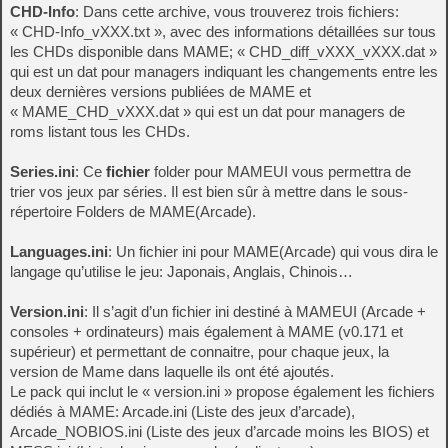
CHD-Info
: Dans cette archive, vous trouverez trois fichiers:
« CHD-Info_vXXX.txt », avec des informations détaillées sur tous
les CHDs disponible dans MAME; « CHD_diff_vXXX_vXXX.dat »
qui est un dat pour managers indiquant les changements entre les
deux dernières versions publiées de MAME et
« MAME_CHD_vXXX.dat » qui est un dat pour managers de
roms listant tous les CHDs.
Series.ini
: Ce
fichier
folder pour MAMEUI vous permettra de
trier vos jeux par séries. Il est bien sûr à mettre dans le sous-
répertoire Folders de MAME(Arcade).
Languages.ini
: Un fichier ini pour MAME(Arcade) qui vous dira le
langage qu’utilise le jeu: Japonais, Anglais, Chinois…
Version.ini
: Il s’agit d’un fichier ini destiné à MAMEUI (Arcade +
consoles + ordinateurs) mais également à MAME (v0.171 et
supérieur) et permettant de connaitre, pour chaque jeux, la
version de Mame dans laquelle ils ont été ajoutés.
Le pack qui inclut le « version.ini » propose également les fichiers
dédiés à MAME: Arcade.ini (Liste des jeux d’arcade),
Arcade_NOBIOS.ini (Liste des jeux d’arcade moins les BIOS) et