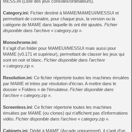
MESS.ini (Liste des jeux consoles/ordinateurs).
Category.ini:
Fichier destiné à MAME/MAMEUI/MESSUI et
permettant de connaitre, pour chaque jeux, la version ou la
catégorie de MAME dans laquelle ils ont été ajoutés.
Fichier
disponible dans l’archive « category.zip ».
Monochrome.ini
:
Il s’agit d’un folder pour MAMEUI/MESSUI mais aussi pour
MAME (v0.171 et supérieur), permettant de classer les jeux qui
sont en noir et blanc.
Fichier disponible dans l’archive
« category.zip ».
Resolution.ini
: Ce fichier répertorie toutes les machines émulées
par MAME et triées par résolution d’écran. A mettre dans le
dossier « Folders » de l’émulateur.
Fichier disponible dans
l’archive « category.zip ».
Screenless.ini
: Ce fichier répertorie toutes les machines
émulées par MAME (ou clones) qui n’affichent pas d’informations
vidéo.
Fichier disponible dans l’archive « category.zip ».
Cabinets.ini
: Dédié à MAME (Arcade uniquement), il s’agit d’un