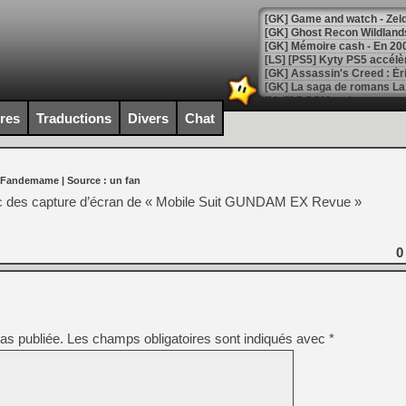
[Mo5] DOOM arrive en cart
[GK] Bethesda fête les 30 
ires
Traductions
Divers
Chat
[GK] Roblox : l'action en B
[GK] Agenda - GeForce NOW
 Fandemame
| Source :
un fan
[GK] Devolver Digital en a 
ec des capture d’écran de « Mobile Suit GUNDAM EX Revue »
[LS] [PS5] ps5-y2jb-autolo
[GK] Pourquoi Marvel Tokon 
0
[GK] Test : Restory : Chill
[GK] GTA 6 : Rockstar Games
[GK] Hot Wheels Infinite Rus
[GK] Mémoire cash - Secret 
[GK] Résultats Nintendo : 
as publiée.
Les champs obligatoires sont indiqués avec
*
[GK] Déjà des dégraissage
[Mo5] Brickboy cherche à r
[GK] Minecraft et ses « Gra