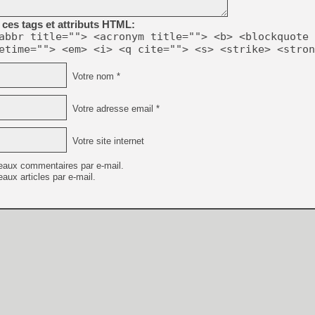
[GK] Beast of Reincarnation
[GK] Ubisoft : fin de parti
ces tags et attributs HTML:
[GK] Mémoire cash - Metroid
abbr title=""> <acronym title=""> <b> <blockquote 
[GK] Dan Houser (GTA) défe
etime=""> <em> <i> <q cite=""> <s> <strike> <stron
[GK] Comment EA Sports FC
[GK] Crimson Moon : un Dark
[GK] Isle of Reveries : le j
Votre nom *
[GK] Moonlighter 2 : The En
[GK] Capcom relance Monste
Votre adresse email *
Votre site internet
[Mo5] Deux inédits du Virtu
[GK] Le beat'em up The Walk
eaux commentaires par e-mail.
[GK] Endless Legend 2 : enf
aux articles par e-mail.
[LS] [PS5] Premiers signes 