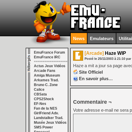
News
Emulateurs
Utilita
EmuFrance Forum
[Arcade]
Haze WIP
EmuFrance IRC
Posté le
25/11/2003
à
21:10
par
===================
Haze a mit a jour sa page av
Actus Jeux Vidéos
Arcade Fans
Site Officiel
Amiga Museum
En savoir plus…
Arkames Trad.
Bruno C. Zone
Calice
CBSata
CPS2Shock
Commentaire ¬
EF-Nes
Fan de la NES
Votre adresse e-mail ne sera p
GirlFriend Adv.
Landstalker Trad.
Musée Jeux Vidéos
SMS Power