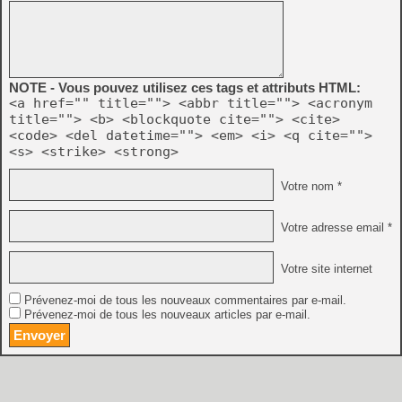
NOTE - Vous pouvez utilisez ces tags et attributs HTML:
<a href="" title=""> <abbr title=""> <acronym
title=""> <b> <blockquote cite=""> <cite>
<code> <del datetime=""> <em> <i> <q cite="">
<s> <strike> <strong>
Votre nom *
Votre adresse email *
Votre site internet
Prévenez-moi de tous les nouveaux commentaires par e-mail.
Prévenez-moi de tous les nouveaux articles par e-mail.