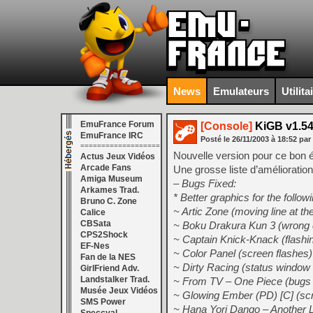
News
Emulateurs
Utilita
EmuFrance Forum
[Console]
KiGB v1.5
EmuFrance IRC
Posté le
26/11/2003
à
18:52
par
===================
Nouvelle version pour ce bon
Actus Jeux Vidéos
Arcade Fans
Une grosse liste d’amélioration
Amiga Museum
– Bugs Fixed:
Arkames Trad.
* Better graphics for the foll
Bruno C. Zone
~ Artic Zone (moving line at t
Calice
CBSata
~ Boku Drakura Kun 3 (wrong c
CPS2Shock
~ Captain Knick-Knack (flashing
EF-Nes
~ Color Panel (screen flashes)
Fan de la NES
~ Dirty Racing (status window 
GirlFriend Adv.
Landstalker Trad.
~ From TV – One Piece (bugs i
Musée Jeux Vidéos
~ Glowing Ember (PD) [C] (scr
SMS Power
~ Hana Yori Dango – Another L