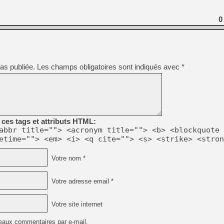
0
as publiée.
Les champs obligatoires sont indiqués avec
*
ces tags et attributs HTML:
abbr title=""> <acronym title=""> <b> <blockquote 
etime=""> <em> <i> <q cite=""> <s> <strike> <stron
Votre nom *
Votre adresse email *
Votre site internet
eaux commentaires par e-mail.