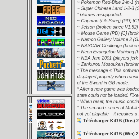
~ Pokemon Red-Blue 2-in-1 (re
~ Super Chinese Land 1-2-3 (
* Games resupported:
~ Capman (Lik-Sang) (PD) [C]
~ Jetson (broken since V1.52)
~ Mouse Game (PD) [C] (brok
~ Namco Gallery Volume 2 (Ga
~ NASCAR Challenge (broken 
~ Neon Evangelion Mahjong (b
~ NBA Jam 2001 (players jerk
~ Zankurou Mosouken (broken
* The message « This software
displayed properly when runn
of the Sword in GB mode.
* After a new game was loaded
state could not be loaded. Fixe
* When reset, the music contin
* The second screen of Mobile 
not yet playable – it requires a
Télécharger KiGB (Dos) 2
Télécharger KiGB (Win) 2