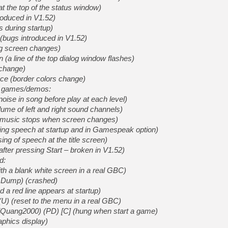
[GK] Déjà des dégraissage
 at the top of the status window)
oduced in V1.52)
[Mo5] Brickboy cherche à r
 during startup)
[GK] Minecraft et ses « Gra
bugs introduced in V1.52)
[GK] Beast of Reincarnation
g screen changes)
[GK] Ubisoft : fin de parti
(a line of the top dialog window flashes)
[GK] Mémoire cash - Metroid
[GK] Dan Houser (GTA) défe
 change)
[GK] Comment EA Sports FC
e (border colors change)
[GK] Crimson Moon : un Dark
ng games/demos:
[GK] Isle of Reveries : le j
[GK] Moonlighter 2 : The En
oise in song before play at each level)
[GK] Capcom relance Monste
ume of left and right sound channels)
(music stops when screen changes)
ing speech at startup and in Gamespeak option)
ng of speech at the title screen)
[Mo5] Deux inédits du Virtu
ter pressing Start – broken in V1.52)
[GK] Le beat'em up The Walk
[LTF] Eté 2026 - Séquence 
d:
th a blank white screen in a real GBC)
Dump) (crashed)
a red line appears at startup)
(U) (reset to the menu in a real GBC)
(Quang2000) (PD) [C] (hung when start a game)
aphics display)