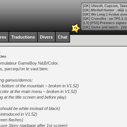
[GK] Mistfall Hunter : déjà 
[GK] Wo Long 2 évolue avec
[GK] Crossfire : un TPS à 100
[LS] [PS5] Premiers signes 
ires
Traductions
Divers
Chat
4
[Mo5] DOOM arrive en cart
 Jets
[GK] Bethesda fête les 30 
[GK] Roblox : l'action en B
 émulateur GameBoy N&B/Color.
s, parcequ’on le vaut bien:
[GK] Agenda - GeForce NOW
owing games/demos:
[GK] Devolver Digital en a 
he bottom of the mountain – broken in V1.52)
olor at the main menu – broken in V1.52)
[LS] [PS5] ps5-y2jb-autolo
 at the title screen and before play)
[GK] Pourquoi Marvel Tokon 
[GK] Test : Restory : Chill
should be white instead of black)
[GK] GTA 6 : Rockstar Games
[GK] Hot Wheels Infinite Rus
ntroduced in V1.52)
[GK] Mémoire cash - Secret 
een flashes)
[GK] Résultats Nintendo : 
ove Story (garbage after 1st screen)