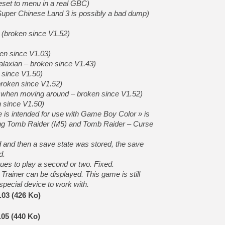
set to menu in a real GBC)
Super Chinese Land 3 is possibly a bad dump)
 (broken since V1.52)
en since V1.03)
laxian – broken since V1.43)
since V1.50)
roken since V1.52)
 when moving around – broken since V1.52)
 since V1.50)
 is intended for use with Game Boy Color » is
ing Tomb Raider (M5) and Tomb Raider – Curse
 and then a save state was stored, the save
d.
ues to play a second or two. Fixed.
Trainer can be displayed. This game is still
 special device to work with.
.03 (426 Ko)
.05 (440 Ko)