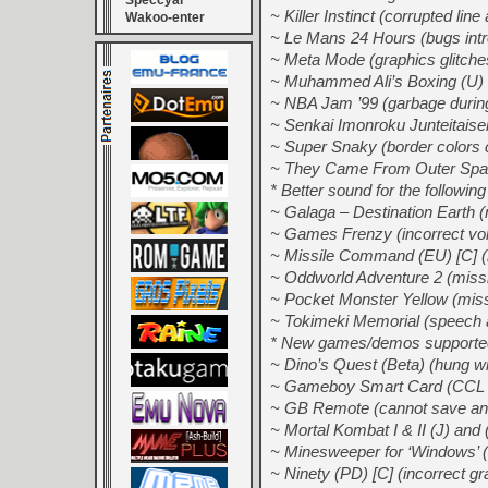
Speccyal
~ Killer Instinct (corrupted line
Wakoo-enter
~ Le Mans 24 Hours (bugs intr
~ Meta Mode (graphics glitches
~ Muhammed Ali’s Boxing (U) (
~ NBA Jam ’99 (garbage durin
~ Senkai Imonroku Junteitaisen 
~ Super Snaky (border colors
~ They Came From Outer Spac
* Better sound for the followi
~ Galaga – Destination Earth (n
~ Games Frenzy (incorrect vol
~ Missile Command (EU) [C] 
~ Oddworld Adventure 2 (miss
~ Pocket Monster Yellow (missi
~ Tokimeki Memorial (speech af
* New games/demos supporte
~ Dino’s Quest (Beta) (hung wi
~ Gameboy Smart Card (CCL 
~ GB Remote (cannot save and 
~ Mortal Kombat I & II (J) and 
~ Minesweeper for ‘Windows’ 
~ Ninety (PD) [C] (incorrect gr