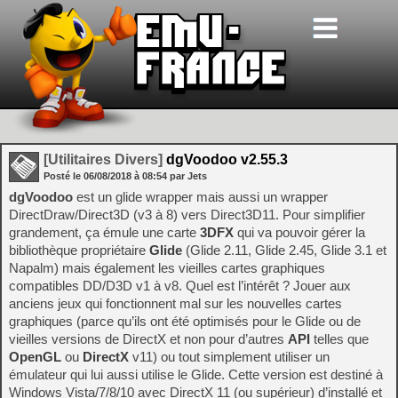
[Utilitaires Divers]
dgVoodoo v2.55.3
Posté le
06/08/2018
à
08:54
par Jets
dgVoodoo
est un glide wrapper mais aussi un wrapper
DirectDraw/Direct3D (v3 à 8) vers Direct3D11. Pour simplifier
grandement, ça émule une carte
3DFX
qui va pouvoir gérer la
bibliothèque propriétaire
Glide
(Glide 2.11, Glide 2.45, Glide 3.1 et
Napalm) mais également les vieilles cartes graphiques
compatibles DD/D3D v1 à v8. Quel est l’intérêt ? Jouer aux
anciens jeux qui fonctionnent mal sur les nouvelles cartes
graphiques (parce qu’ils ont été optimisés pour le Glide ou de
vieilles versions de DirectX et non pour d’autres
API
telles que
OpenGL
ou
DirectX
v11) ou tout simplement utiliser un
émulateur qui lui aussi utilise le Glide. Cette version est destiné à
Windows Vista/7/8/10 avec DirectX 11 (ou supérieur) d’installé et