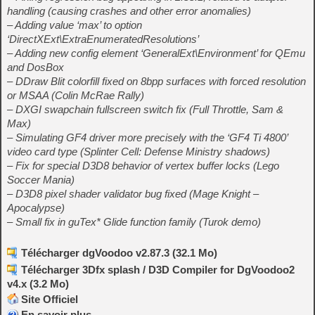
handling (causing crashes and other error anomalies)
– Adding value ‘max’ to option
‘DirectXExt\ExtraEnumeratedResolutions’
– Adding new config element ‘GeneralExt\Environment’ for QEmu
and DosBox
– DDraw Blit colorfill fixed on 8bpp surfaces with forced resolution
or MSAA (Colin McRae Rally)
– DXGI swapchain fullscreen switch fix (Full Throttle, Sam &
Max)
– Simulating GF4 driver more precisely with the ‘GF4 Ti 4800’
video card type (Splinter Cell: Defense Ministry shadows)
– Fix for special D3D8 behavior of vertex buffer locks (Lego
Soccer Mania)
– D3D8 pixel shader validator bug fixed (Mage Knight –
Apocalypse)
– Small fix in guTex* Glide function family (Turok demo)
Télécharger dgVoodoo v2.87.3 (32.1 Mo)
Télécharger 3Dfx splash / D3D Compiler for DgVoodoo2
v4.x (3.2 Mo)
Site Officiel
En savoir plus…