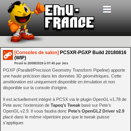
[Consoles de salon]
PCSXR-PGXP Build 20180816
(WIP)
Posté le
20/08/2018
à
07:45
par Jets
PGXP (Parallel/Precision Geometry Transform Pipeline) apporte
une haute précision dans les données 3D géométriques. Cette
amélioration est uniquement disponible en émulation et non
disponible sur la console d’origine.
Il est actuellement intégré à PCSX via le plugin OpenGL v1.78 de
Pete avec l’extension de
Tapeq’s Tweak
basé sur Pete’s
OpenGL v2.9. Il vous faudra donc
Pete’s OpenGL2 Driver v2.9
placé dans le même répertoire pour que le tweak puisse
s’appliquer.