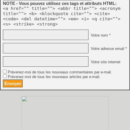
NOTE - Vous pouvez utilisez ces tags et attributs HTML:
<a href="" title=""> <abbr title=""> <acronym
title=""> <b> <blockquote cite=""> <cite>
<code> <del datetime=""> <em> <i> <q cite="">
<s> <strike> <strong>
Votre nom *
Votre adresse email *
Votre site internet
Prévenez-moi de tous les nouveaux commentaires par e-mail.
Prévenez-moi de tous les nouveaux articles par e-mail.