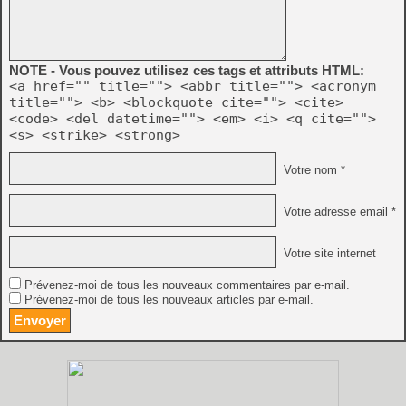
NOTE - Vous pouvez utilisez ces tags et attributs HTML:
<a href="" title=""> <abbr title=""> <acronym
title=""> <b> <blockquote cite=""> <cite>
<code> <del datetime=""> <em> <i> <q cite="">
<s> <strike> <strong>
Votre nom *
Votre adresse email *
Votre site internet
Prévenez-moi de tous les nouveaux commentaires par e-mail.
Prévenez-moi de tous les nouveaux articles par e-mail.