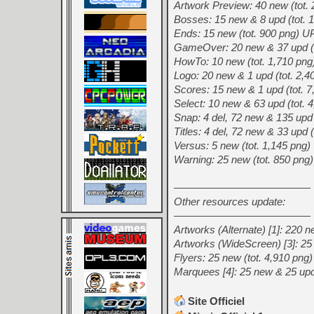
Artwork Preview: 40 new (to
Bosses: 15 new & 8 upd (tot
Ends: 15 new (tot. 900 png
GameOver: 20 new & 37 upd 
HowTo: 10 new (tot. 1,710 
Logo: 20 new & 1 upd (tot. 
Scores: 15 new & 1 upd (tot
Select: 10 new & 63 upd (to
Snap: 4 del, 72 new & 135 u
Titles: 4 del, 72 new & 33 u
Versus: 5 new (tot. 1,145 p
Warning: 25 new (tot. 850 
—————————————
Other resources update:
—————————————
Artworks (Alternate) [1]: 220
Artworks (WideScreen) [3]: 2
Flyers: 25 new (tot. 4,910 p
Marquees [4]: 25 new & 25 up
Site Officiel