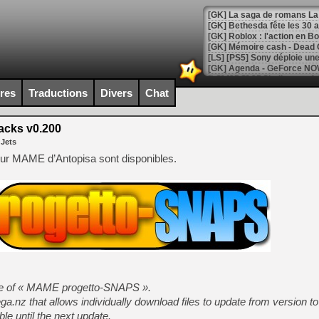
[GK] Bethesda fête les 30 
[GK] Roblox : l'action en B
[GK] Agenda - GeForce NOW
[GK] Devolver Digital en a 
ires
Traductions
Divers
Chat
[LS] [PS5] ps5-y2jb-autolo
acks v0.200
[GK] Pourquoi Marvel Tokon 
 Jets
[GK] Test : Restory : Chill
[GK] GTA 6 : Rockstar Games
ur MAME d’Antopisa sont disponibles.
[GK] Hot Wheels Infinite Rus
[GK] Mémoire cash - Secret 
[GK] Résultats Nintendo : 
[GK] Déjà des dégraissage
[GK] Minecraft et ses « Gra
[GK] Beast of Reincarnation
[GK] Ubisoft : fin de parti
[GK] Mémoire cash - Metroid
[GK] Dan Houser (GTA) défe
e of « MAME progetto-SNAPS ».
[GK] Comment EA Sports FC
Mega.nz that allows individually download files to update from version t
[GK] Crimson Moon : un Dark
[GK] Isle of Reveries : le j
ble until the next update.