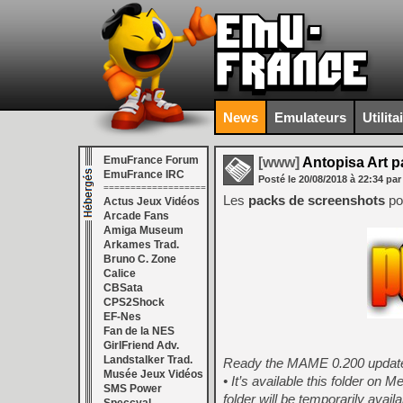
News
Emulateurs
Utilita
EmuFrance Forum
[www]
Antopisa Art p
EmuFrance IRC
Posté le
20/08/2018
à
22:34
par
===================
Les
packs de screenshots
po
Actus Jeux Vidéos
Arcade Fans
Amiga Museum
Arkames Trad.
Bruno C. Zone
Calice
CBSata
CPS2Shock
EF-Nes
Fan de la NES
GirlFriend Adv.
Landstalker Trad.
Ready the MAME 0.200 updat
Musée Jeux Vidéos
• It’s available this folder on 
SMS Power
folder will be temporarily availa