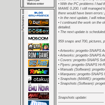
Speccyal
• With the PC problems I had th
Wakoo-enter
MAME 0.200. I still managed to
there would have been errors: p
• In the next update, I will re
• I continued the work on the o
detailed.
• The next update is schedule
959 snaps and 700, pictures, p
• Artworks: progetto-SNAPS A
• Artworks: progetto-SNAPS Ar
• Covers: progetto-SNAPS Sof
• Flyers: progetto-SNAPS Hi-R
• Manuals (Software): proget
• Marquees: progetto-SNAPS 
• Snapshots (MAME): proget
• Snapshots (Software): prog
—————————————
Snapshots update:
—————————————