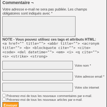
Commentaire ¬
Votre adresse e-mail ne sera pas publiée.
Les champs
obligatoires sont indiqués avec
*
NOTE - Vous pouvez utilisez ces tags et attributs HTML:
<a href="" title=""> <abbr title=""> <acronym
title=""> <b> <blockquote cite=""> <cite>
<code> <del datetime=""> <em> <i> <q cite="">
<s> <strike> <strong>
Votre nom *
Votre adresse email *
Votre site internet
Prévenez-moi de tous les nouveaux commentaires par e-mail.
Prévenez-moi de tous les nouveaux articles par e-mail.