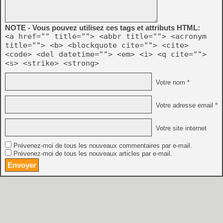
NOTE - Vous pouvez utilisez ces tags et attributs HTML:
<a href="" title=""> <abbr title=""> <acronym
title=""> <b> <blockquote cite=""> <cite>
<code> <del datetime=""> <em> <i> <q cite="">
<s> <strike> <strong>
Votre nom *
Votre adresse email *
Votre site internet
Prévenez-moi de tous les nouveaux commentaires par e-mail.
Prévenez-moi de tous les nouveaux articles par e-mail.