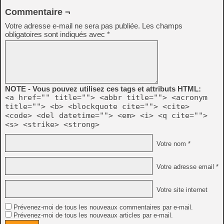
Commentaire ¬
Votre adresse e-mail ne sera pas publiée.
Les champs
obligatoires sont indiqués avec
*
NOTE - Vous pouvez utilisez ces tags et attributs HTML:
<a href="" title=""> <abbr title=""> <acronym
title=""> <b> <blockquote cite=""> <cite>
<code> <del datetime=""> <em> <i> <q cite="">
<s> <strike> <strong>
Votre nom *
Votre adresse email *
Votre site internet
Prévenez-moi de tous les nouveaux commentaires par e-mail.
Prévenez-moi de tous les nouveaux articles par e-mail.