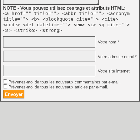
NOTE - Vous pouvez utilisez ces tags et attributs HTML:
<a href="" title=""> <abbr title=""> <acronym
title=""> <b> <blockquote cite=""> <cite>
<code> <del datetime=""> <em> <i> <q cite="">
<s> <strike> <strong>
Votre nom *
Votre adresse email *
Votre site internet
Prévenez-moi de tous les nouveaux commentaires par e-mail.
Prévenez-moi de tous les nouveaux articles par e-mail.