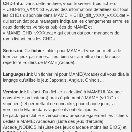
CHD-Info
: Dans cette archive, vous trouverez trois fichiers:
« CHD-Info_vXXX.txt », avec des informations détaillées sur tous
les CHDs disponible dans MAME; « CHD_diff_vXXX_vXXX.dat »
qui est un dat pour managers indiquant les changements entre les
deux dernières versions publiées de MAME et
« MAME_CHD_vXXX.dat » qui est un dat pour managers de
roms listant tous les CHDs.
Series.ini
: Ce
fichier
folder pour MAMEUI vous permettra de
trier vos jeux par séries. Il est bien sûr à mettre dans le sous-
répertoire Folders de MAME(Arcade).
Languages.ini
: Un fichier ini pour MAME(Arcade) qui vous dira le
langage qu’utilise le jeu: Japonais, Anglais, Chinois…
Version.ini
: Il s’agit d’un fichier ini destiné à MAMEUI (Arcade +
consoles + ordinateurs) mais également à MAME (v0.171 et
supérieur) et permettant de connaitre, pour chaque jeux, la
version de Mame dans laquelle ils ont été ajoutés.
Le pack qui inclut le « version.ini » propose également les fichiers
dédiés à MAME: Arcade.ini (Liste des jeux d’arcade),
Arcade_NOBIOS.ini (Liste des jeux d’arcade moins les BIOS) et