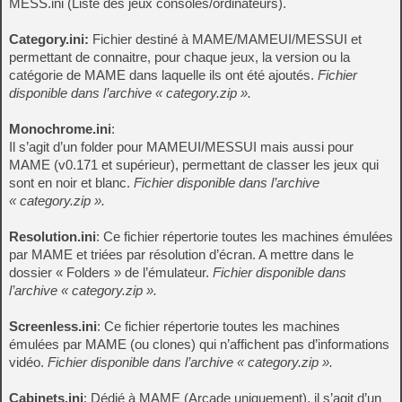
MESS.ini (Liste des jeux consoles/ordinateurs).
Category.ini:
Fichier destiné à MAME/MAMEUI/MESSUI et
permettant de connaitre, pour chaque jeux, la version ou la
catégorie de MAME dans laquelle ils ont été ajoutés.
Fichier
disponible dans l’archive « category.zip ».
Monochrome.ini
:
Il s’agit d’un folder pour MAMEUI/MESSUI mais aussi pour
MAME (v0.171 et supérieur), permettant de classer les jeux qui
sont en noir et blanc.
Fichier disponible dans l’archive
« category.zip ».
Resolution.ini
: Ce fichier répertorie toutes les machines émulées
par MAME et triées par résolution d’écran. A mettre dans le
dossier « Folders » de l’émulateur.
Fichier disponible dans
l’archive « category.zip ».
Screenless.ini
: Ce fichier répertorie toutes les machines
émulées par MAME (ou clones) qui n’affichent pas d’informations
vidéo.
Fichier disponible dans l’archive « category.zip ».
Cabinets.ini
: Dédié à MAME (Arcade uniquement), il s’agit d’un