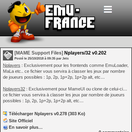
[MAME Support Files]
Nplayers/32 v0.202
Posté le
25/10/2018
à
09:35
par Jets
Nplayers
: Exclusivement pour les frontends comme EmuLoader,
MaLa etc.. ce fichier vous servira à classer les jeux par nombre
de joueurs possibles : 1p, 2p, 1p+2p, 1p+2p alt, etc…
Nplayers32
: Exclusivement pour MameUI ou clone de celui-ci…
ce fichier vous servira à classer les jeux par nombre de joueurs
possibles : 1p, 2p, 1p+2p, 1p+2p alt, etc…
Télécharger Nplayers v0.278 (303 Ko)
Site Officiel
En savoir plus…