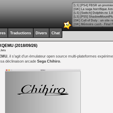
[GK] La saga horrifique Am
[GK] Le portage de Super M
[Mo5] Le jeu de course fut
ires
Traductions
Divers
Chat
[GK] Guillermo del Toro ado
[LTF] Eté 2026 - Séquence 
QEMU (2018/09/26)
 Jets
[GK] Mistfall Hunter : déjà 
[GK] Wo Long 2 évolue avec
EMU
, il s’agit d’un émulateur open source multi-plateformes expérime
[GK] Crossfire : un TPS à 100
 sa déclinaison arcade
Sega Chihiro
.
[LS] [PS5] Premiers signes 
[Mo5] DOOM arrive en cart
[GK] Bethesda fête les 30 
[GK] Roblox : l'action en B
[GK] Agenda - GeForce NOW