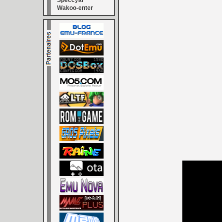
Speccyal
Wakoo-enter