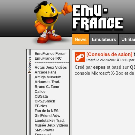
News
Emulateurs
Utilita
EmuFrance Forum
[Consoles de salon]
X
EmuFrance IRC
Posté le
26/09/2018
à
18:10
par
===================
Créé par
espes
et basé sur
Q
Actus Jeux Vidéos
Arcade Fans
console Microsoft X-Box et de
Amiga Museum
Arkames Trad.
Bruno C. Zone
Calice
CBSata
CPS2Shock
EF-Nes
Fan de la NES
GirlFriend Adv.
Landstalker Trad.
Musée Jeux Vidéos
SMS Power