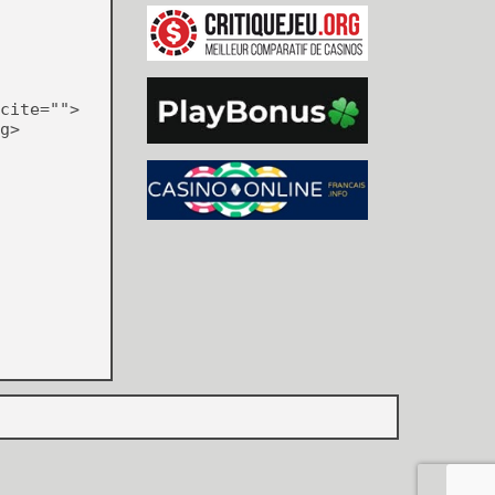
cite="">
g>