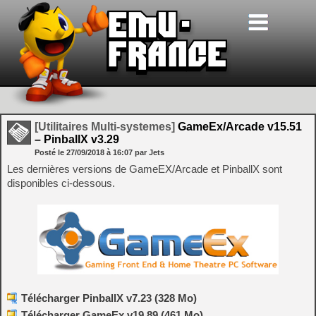
[Utilitaires Multi-systemes]
GameEx/Arcade v15.51
– PinballX v3.29
Posté le
27/09/2018
à
16:07
par Jets
Les dernières versions de GameEX/Arcade et PinballX sont
disponibles ci-dessous.
Télécharger PinballX v7.23 (328 Mo)
Télécharger GameEx v19.89 (461 Mo)