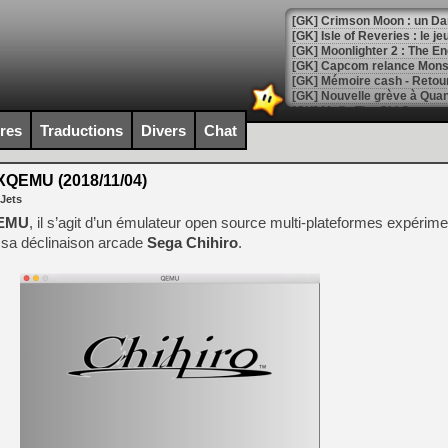
[GK] Crimson Moon : un Dark
[GK] Isle of Reveries : le j
[GK] Moonlighter 2 : The En
[GK] Capcom relance Monste
ires
Traductions
Divers
Chat
[Mo5] Deux inédits du Virtu
[GK] Le beat'em up The Walk
QEMU (2018/11/04)
[GK] Endless Legend 2 : enf
 Jets
EMU
, il s’agit d’un émulateur open source multi-plateformes expérime
 sa déclinaison arcade
Sega Chihiro
.
[LS] [PS5] Le WebKit Userl
[GK] Oubliez Crazy Taxi, S
[LS] [Switch] NSZ 5.0.0 es
[GK] No More Room in Hell 2
[GK] Un chatbot Atelier Ryz
[GK] Mémoire cash - Splatte
[GK] Nvidia : le prix des 