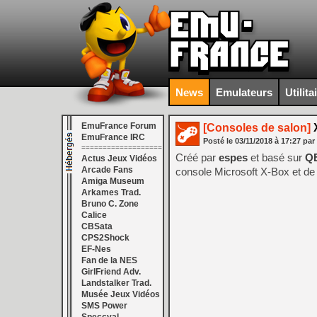
News
Emulateurs
Utilita
EmuFrance Forum
[Consoles de salon]
X
EmuFrance IRC
Posté le
03/11/2018
à
17:27
par
===================
Créé par
espes
et basé sur
Q
Actus Jeux Vidéos
Arcade Fans
console Microsoft X-Box et de
Amiga Museum
Arkames Trad.
Bruno C. Zone
Calice
CBSata
CPS2Shock
EF-Nes
Fan de la NES
GirlFriend Adv.
Landstalker Trad.
Musée Jeux Vidéos
SMS Power