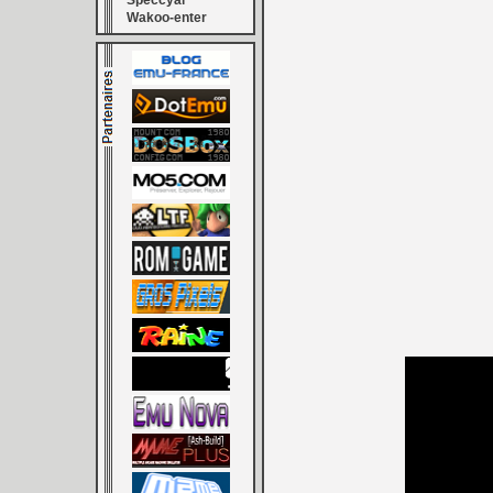
Speccyal
Wakoo-enter