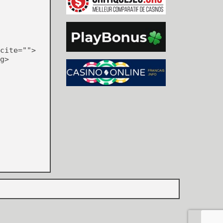
cite="">
g>