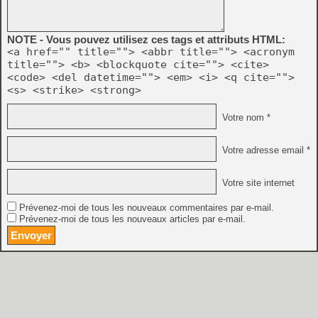
NOTE - Vous pouvez utilisez ces tags et attributs HTML:
<a href="" title=""> <abbr title=""> <acronym
title=""> <b> <blockquote cite=""> <cite>
<code> <del datetime=""> <em> <i> <q cite="">
<s> <strike> <strong>
Votre nom *
Votre adresse email *
Votre site internet
Prévenez-moi de tous les nouveaux commentaires par e-mail.
Prévenez-moi de tous les nouveaux articles par e-mail.