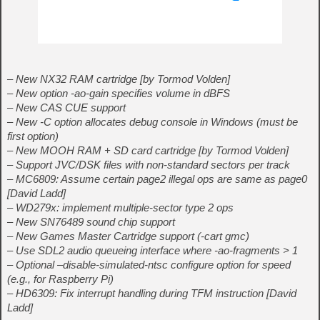
– New NX32 RAM cartridge [by Tormod Volden]
– New option -ao-gain specifies volume in dBFS
– New CAS CUE support
– New -C option allocates debug console in Windows (must be
first option)
– New MOOH RAM + SD card cartridge [by Tormod Volden]
– Support JVC/DSK files with non-standard sectors per track
– MC6809: Assume certain page2 illegal ops are same as page0
[David Ladd]
– WD279x: implement multiple-sector type 2 ops
– New SN76489 sound chip support
– New Games Master Cartridge support (-cart gmc)
– Use SDL2 audio queueing interface where -ao-fragments > 1
– Optional –disable-simulated-ntsc configure option for speed
(e.g., for Raspberry Pi)
– HD6309: Fix interrupt handling during TFM instruction [David
Ladd]