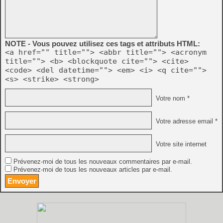
NOTE - Vous pouvez utilisez ces tags et attributs HTML:
<a href="" title=""> <abbr title=""> <acronym
title=""> <b> <blockquote cite=""> <cite>
<code> <del datetime=""> <em> <i> <q cite="">
<s> <strike> <strong>
Votre nom *
Votre adresse email *
Votre site internet
Prévenez-moi de tous les nouveaux commentaires par e-mail.
Prévenez-moi de tous les nouveaux articles par e-mail.