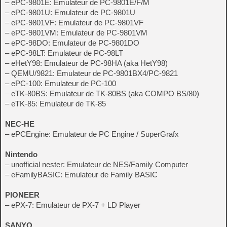
– ePC-9801E: Emulateur de PC-9801E/F/M
– ePC-9801U: Emulateur de PC-9801U
– ePC-9801VF: Emulateur de PC-9801VF
– ePC-9801VM: Emulateur de PC-9801VM
– ePC-98DO: Emulateur de PC-9801DO
– ePC-98LT: Emulateur de PC-98LT
– eHetY98: Emulateur de PC-98HA (aka HetY98)
– QEMU/9821: Emulateur de PC-9801BX4/PC-9821
– ePC-100: Emulateur de PC-100
– eTK-80BS: Emulateur de TK-80BS (aka COMPO BS/80)
– eTK-85: Emulateur de TK-85
NEC-HE
– ePCEngine: Emulateur de PC Engine / SuperGrafx
Nintendo
– unofficial nester: Emulateur de NES/Family Computer
– eFamilyBASIC: Emulateur de Family BASIC
PIONEER
– ePX-7: Emulateur de PX-7 + LD Player
SANYO