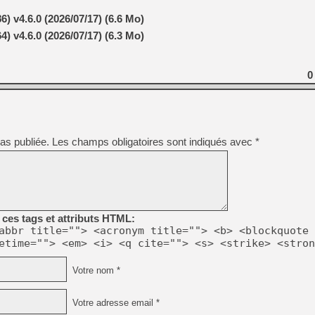
) v4.6.0 (2026/07/17) (6.6 Mo)
) v4.6.0 (2026/07/17) (6.3 Mo)
[LS] [PS5] Le WebKit Userl
0
[GK] Oubliez Crazy Taxi, S
[LS] [Switch] NSZ 5.0.0 es
[GK] No More Room in Hell 2
as publiée.
Les champs obligatoires sont indiqués avec
*
[GK] Un chatbot Atelier Ryz
[GK] Mémoire cash - Splatte
[GK] Nvidia : le prix des 
[GK] Suikoden Star Leap : 
[Mo5] La mini borne d’arc
ces tags et attributs HTML:
abbr title=""> <acronym title=""> <b> <blockquote 
etime=""> <em> <i> <q cite=""> <s> <strike> <stron
Votre nom *
Votre adresse email *