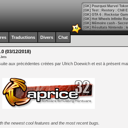
[GK] Pourquoi Marvel Tokon 
[GK] Test : Restory : Chill
[GK] GTA 6 : Rockstar Games
[GK] Hot Wheels Infinite Rus
[GK] Mémoire cash - Secret 
[GK] Résultats Nintendo : 
[GK] Déjà des dégraissage
ires
Traductions
Divers
Chat
[Mo5] Brickboy cherche à r
[GK] Minecraft et ses « Gra
.0 (03/12/2018)
 Jets
[GK] Beast of Reincarnation
[GK] Ubisoft : fin de parti
 suite aux précédentes créées par Ulrich Doewich et est à présent ma
[GK] Mémoire cash - Metroid
[GK] Dan Houser (GTA) défe
[GK] Comment EA Sports FC
[GK] Crimson Moon : un Dark
[GK] Isle of Reveries : le j
[GK] Moonlighter 2 : The En
[GK] Capcom relance Monste
[Mo5] Deux inédits du Virtu
[GK] Le beat'em up The Walk
ith the newest cool features and the most recent bugs.
[GK] Endless Legend 2 : enf