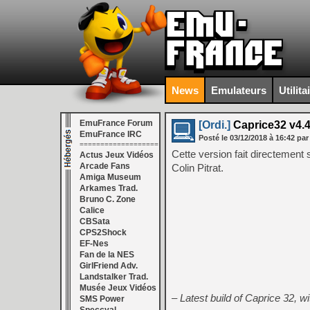
News
Emulateurs
Utilita
EmuFrance Forum
[Ordi.]
Caprice32 v4.4
EmuFrance IRC
Posté le
03/12/2018
à
16:42
par
===================
Cette version fait directement
Actus Jeux Vidéos
Arcade Fans
Colin Pitrat.
Amiga Museum
Arkames Trad.
Bruno C. Zone
Calice
CBSata
CPS2Shock
EF-Nes
Fan de la NES
GirlFriend Adv.
Landstalker Trad.
Musée Jeux Vidéos
– Latest build of Caprice 32, w
SMS Power