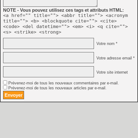
NOTE - Vous pouvez utilisez ces tags et attributs HTML:
<a href="" title=""> <abbr title=""> <acronym
title=""> <b> <blockquote cite=""> <cite>
<code> <del datetime=""> <em> <i> <q cite="">
<s> <strike> <strong>
Votre nom *
Votre adresse email *
Votre site internet
Prévenez-moi de tous les nouveaux commentaires par e-mail.
Prévenez-moi de tous les nouveaux articles par e-mail.