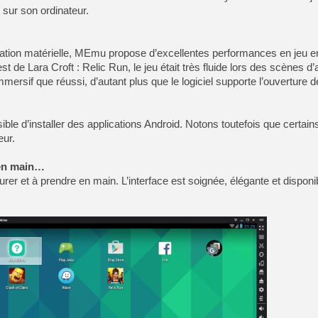
[GK] Déjà des dégraissage
 sur son ordinateur.
[Mo5] Brickboy cherche à r
[GK] Minecraft et ses « Gra
ation matérielle, MEmu propose d’excellentes performances en jeu e
[GK] Beast of Reincarnation
 test de Lara Croft : Relic Run, le jeu était très fluide lors des scènes d’
[GK] Ubisoft : fin de parti
mmersif que réussi, d’autant plus que le logiciel supporte l’ouverture d
[GK] Mémoire cash - Metroid
[GK] Dan Houser (GTA) défe
[GK] Comment EA Sports FC
[GK] Crimson Moon : un Dark
sible d’installer des applications Android. Notons toutefois que certain
[GK] Isle of Reveries : le j
[GK] Moonlighter 2 : The En
eur.
[GK] Capcom relance Monste
 en main…
rer et à prendre en main. L’interface est soignée, élégante et disponi
[Mo5] Deux inédits du Virtu
[GK] Le beat'em up The Walk
[LTF] Eté 2026 - Séquence 