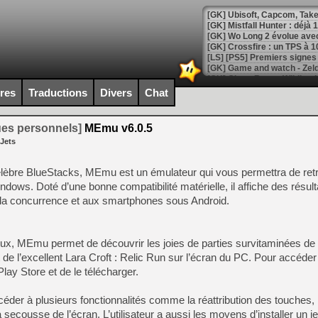
[GK] Mistfall Hunter : déjà 
[GK] Wo Long 2 évolue avec
[GK] Crossfire : un TPS à 100
[LS] [PS5] Premiers signes 
ires
Traductions
Divers
Chat
ues personnels]
MEmu v6.0.5
[Mo5] DOOM arrive en cart
 Jets
[GK] Bethesda fête les 30 
[GK] Roblox : l'action en B
lèbre BlueStacks, MEmu est un émulateur qui vous permettra de retr
dows. Doté d’une bonne compatibilité matérielle, il affiche des résult
[GK] Agenda - GeForce NOW
 à la concurrence et aux smartphones sous Android.
[GK] Devolver Digital en a 
[LS] [PS5] ps5-y2jb-autolo
eux, MEmu permet de découvrir les joies de parties survitaminées de
[GK] Pourquoi Marvel Tokon 
de l’excellent Lara Croft : Relic Run sur l’écran du PC. Pour accéder à
[GK] Test : Restory : Chill
Play Store et de le télécharger.
[GK] GTA 6 : Rockstar Games
[GK] Hot Wheels Infinite Rus
[GK] Mémoire cash - Secret 
céder à plusieurs fonctionnalités comme la réattribution des touches, 
[GK] Résultats Nintendo : 
la secousse de l’écran. L’utilisateur a aussi les moyens d’installer un 