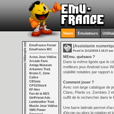
News
Emulateurs
Utilita
EmuFrance Forum
[Assistants numeriq
EmuFrance IRC
Posté le
11/12/2018
à
18:27
par
===================
MEmu, quésaco ?
Actus Jeux Vidéos
Arcade Fans
Dans la même lignée que le cé
Amiga Museum
meilleurs jeux Android sous Win
Arkames Trad.
stabilité notables par rapport
Bruno C. Zone
Calice
CBSata
Comment jouer ?
CPS2Shock
Avec son large catalogue de j
EF-Nes
Clans, Plants vs. Zombies 2 et 
Fan de la NES
suffit de le rechercher dans le 
GirlFriend Adv.
Landstalker Trad.
Musée Jeux Vidéos
Une barre latérale permet d’ac
SMS Power
d’écran ou alors la rotation et 