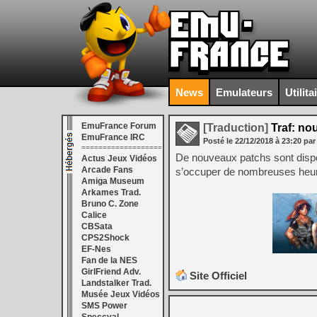
News
Emulateurs
Utilita
EmuFrance Forum
[Traduction]
Traf: no
EmuFrance IRC
Posté le
22/12/2018
à
23:20
par
===================
De nouveaux patchs sont dispon
Actus Jeux Vidéos
Arcade Fans
s’occuper de nombreuses he
Amiga Museum
Arkames Trad.
Bruno C. Zone
Calice
CBSata
CPS2Shock
EF-Nes
Fan de la NES
GirlFriend Adv.
Site Officiel
Landstalker Trad.
Musée Jeux Vidéos
SMS Power