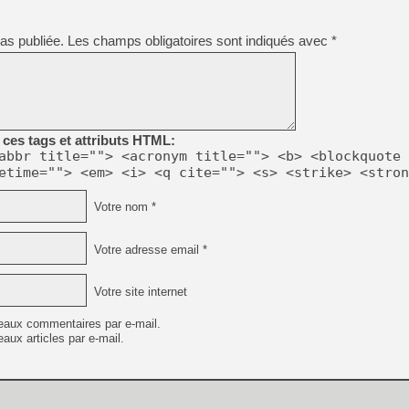
[GK] Nvidia : le prix des 
[GK] Suikoden Star Leap : 
as publiée.
Les champs obligatoires sont indiqués avec
*
[Mo5] La mini borne d’arc
[GK] Atari renoue avec les 
[GK] Le studio de FIFA Worl
[GK] La PlayStation 1 en L
[GK] Dawn of War 4 : les Né
[GK] CloverPit : l'héritier
ces tags et attributs HTML:
[GK] Stellar Blade : Blood R
abbr title=""> <acronym title=""> <b> <blockquote 
etime=""> <em> <i> <q cite=""> <s> <strike> <stron
[GK] Palworld Online est a
[GK] Wuchang 2 : le souls-l
Votre nom *
[GK] Test : Big Walk est le 
[GK] Starsand Island : la si
Votre adresse email *
[GK] Dan Houser (GTA) défe
Votre site internet
eaux commentaires par e-mail.
aux articles par e-mail.