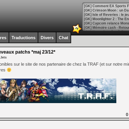
[GK] Comment EA Sports FC
[GK] Crimson Moon : un Dark
[GK] Isle of Reveries : le j
[GK] Moonlighter 2 : The En
[GK] Capcom relance Monste
ires
Traductions
Divers
Chat
[Mo5] Deux inédits du Virtu
[GK] Le beat'em up The Walk
uveaux patchs *maj 23/12*
 Jets
[GK] Endless Legend 2 : enf
ibles sur le site de nos partenaire de chez la TRAF (et sur notre mir
ures
[LS] [PS5] Le WebKit Userl
[GK] Oubliez Crazy Taxi, S
[LS] [Switch] NSZ 5.0.0 es
0
[GK] No More Room in Hell 2
[GK] Un chatbot Atelier Ryz
[GK] Mémoire cash - Splatte