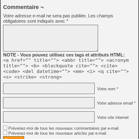
Commentaire ¬
Votre adresse e-mail ne sera pas publiée.
Les champs
obligatoires sont indiqués avec
*
NOTE - Vous pouvez utilisez ces tags et attributs HTML:
<a href="" title=""> <abbr title=""> <acronym
title=""> <b> <blockquote cite=""> <cite>
<code> <del datetime=""> <em> <i> <q cite="">
<s> <strike> <strong>
Votre nom *
Votre adresse email *
Votre site internet
Prévenez-moi de tous les nouveaux commentaires par e-mail.
Prévenez-moi de tous les nouveaux articles par e-mail.