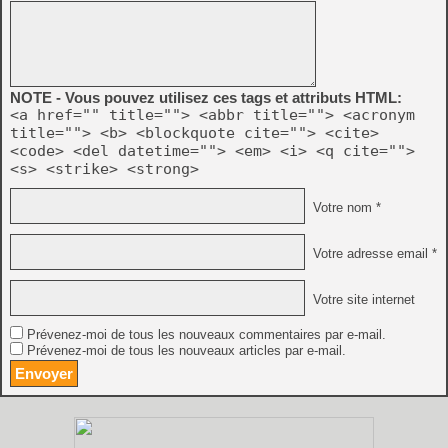
NOTE - Vous pouvez utilisez ces tags et attributs HTML:
<a href="" title=""> <abbr title=""> <acronym
title=""> <b> <blockquote cite=""> <cite>
<code> <del datetime=""> <em> <i> <q cite="">
<s> <strike> <strong>
Votre nom *
Votre adresse email *
Votre site internet
Prévenez-moi de tous les nouveaux commentaires par e-mail.
Prévenez-moi de tous les nouveaux articles par e-mail.