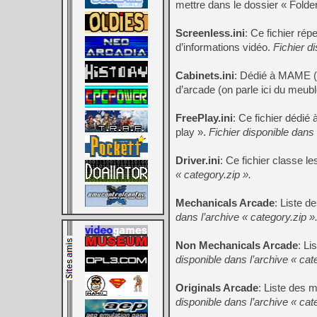
mettre dans le dossier « Folde
Screenless.ini
: Ce fichier ré
d’informations vidéo.
Fichier d
Cabinets.ini
: Dédié à MAME (Ar
d’arcade (on parle ici du meub
FreePlay.ini
: Ce fichier dédi
play ».
Fichier disponible dans 
Driver.ini
: Ce fichier classe 
« category.zip ».
Mechanicals Arcade
: Liste 
dans l’archive « category.zip »
Non Mechanicals Arcade
: L
disponible dans l’archive « cat
Originals Arcade
: Liste des 
disponible dans l’archive « cat