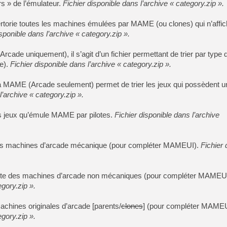
rs » de l’émulateur.
Fichier disponible dans l’archive « category.zip ».
pertorie toutes les machines émulées par MAME (ou clones) qui n’affi
isponible dans l’archive « category.zip ».
cade uniquement), il s’agit d’un fichier permettant de trier par type 
le).
Fichier disponible dans l’archive « category.zip ».
é à MAME (Arcade seulement) permet de trier les jeux qui possèdent u
l’archive « category.zip ».
les jeux qu’émule MAME par pilotes.
Fichier disponible dans l’archive
des machines d’arcade mécanique (pour compléter MAMEUI).
Fichier 
.
iste des machines d’arcade non mécaniques (pour compléter MAMEU
egory.zip ».
machines originales d’arcade [parents/
clones
] (pour compléter MAME
egory.zip ».