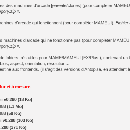
ones des machines d’arcade [
parents
/clones] (pour compléter MAMEU
egory.zip ».
machines d’arcade qui fonctionnent (pour compléter MAMEUI).
Fichier
.
des machines d’arcade qui ne fonctionne pas (pour compléter MAMEU
egory.zip ».
s de folders très utiles pour MAME/MAMEUI (FX/Plus!), contenant un t
 bios, aspect, orientation, résolution…
stiné aux frontends. (il s’agit des versions d’Antopisa, en attendant
l
 fur et à mesure.
i v0.280 (18 Ko)
288 (1.1 Mo)
288 (58 Ko)
 v0.288 (103 Ko)
0.288 (371 Ko)