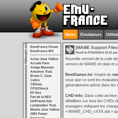
News
Emulateurs
Utilita
EmuFrance Forum
[MAME Support Files
EmuFrance IRC
Posté le
27/12/2018
à
21:21
par
===================
Nouvelle version de la suite 
Actus Jeux Vidéos
Arcade Fans
version de MAME en date et va
Amiga Museum
Arkames Trad.
BestGames.ini
: Inspiré du
ran
Bruno C. Zone
vous que ce sont les évaluatio
Calice
CBSata
généralement admis dans les
CPS2Shock
EF-Nes
CHD-Info
: Dans cette archive
Fan de la NES
détaillées sur tous les CHDs
GirlFriend Adv.
Landstalker Trad.
managers indiquant les chang
Musée Jeux Vidéos
« MAME_CHD_vXXX.dat » qui e
SMS Power