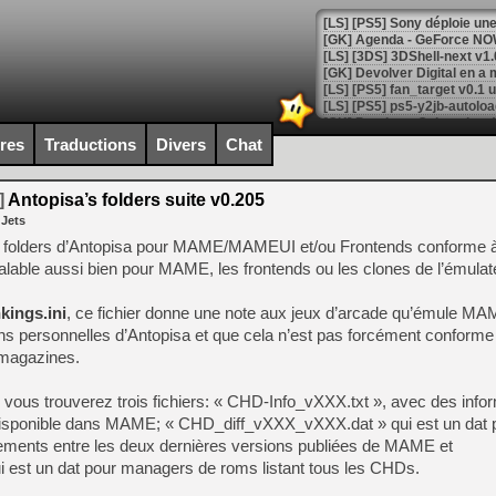
[GK] Agenda - GeForce NOW
[GK] Devolver Digital en a 
[LS] [PS5] ps5-y2jb-autolo
[GK] Pourquoi Marvel Tokon 
ires
Traductions
Divers
Chat
[GK] Test : Restory : Chill
[GK] GTA 6 : Rockstar Games
[GK] Hot Wheels Infinite Rus
]
Antopisa’s folders suite v0.205
[GK] Mémoire cash - Secret 
 Jets
[GK] Résultats Nintendo : 
de folders d’Antopisa pour MAME/MAMEUI et/ou Frontends conforme à 
[GK] Déjà des dégraissage
lable aussi bien pour MAME, les frontends ou les clones de l’émulat
[Mo5] Brickboy cherche à r
[GK] Minecraft et ses « Gra
kings.ini
, ce fichier donne une note aux jeux d’arcade qu’émule M
ns personnelles d’Antopisa et que cela n’est pas forcément conforme
[GK] Beast of Reincarnation
 magazines.
[GK] Ubisoft : fin de parti
[GK] Mémoire cash - Metroid
[GK] Dan Houser (GTA) défe
, vous trouverez trois fichiers: « CHD-Info_vXXX.txt », avec des info
[GK] Comment EA Sports FC
 disponible dans MAME; « CHD_diff_vXXX_vXXX.dat » qui est un dat 
[GK] Crimson Moon : un Dark
[GK] Isle of Reveries : le j
ements entre les deux dernières versions publiées de MAME et
[GK] Moonlighter 2 : The En
st un dat pour managers de roms listant tous les CHDs.
[GK] Capcom relance Monste