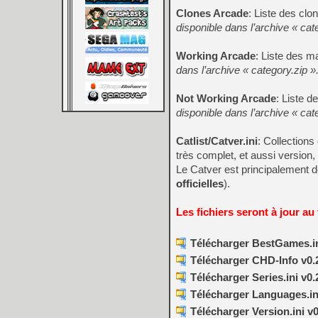
Clones Arcade
: Liste des cl
disponible dans l’archive « cat
Working Arcade
: Liste des 
dans l’archive « category.zip »
Not Working Arcade
: Liste 
disponible dans l’archive « cat
Catlist/Catver.ini
: Collection
très complet, et aussi version,
Le Catver est principalement de
officielles
).
Les fichiers seront à jour au
Télécharger BestGames.in
Télécharger CHD-Info v0.
Télécharger Series.ini v0.
Télécharger Languages.ini
Télécharger Version.ini v