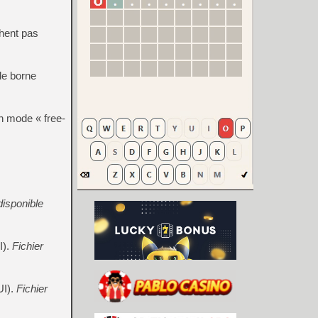
chent pas
de borne
n mode « free-
disponible
I).
Fichier
UI).
Fichier