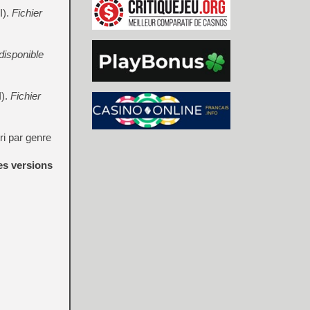
I).
Fichier
 disponible
I).
Fichier
ri par genre
es versions