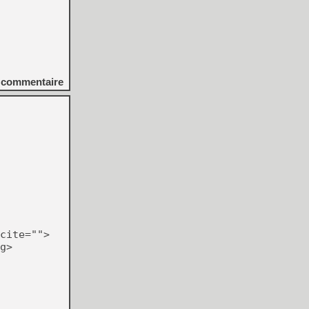
commentaire
cite="">
g>