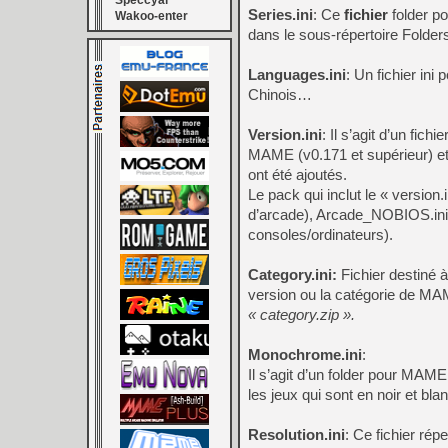
Speccyal
Series.ini
: Ce
fichier
folder po
Wakoo-enter
dans le sous-répertoire Fold
Languages.ini
: Un fichier ini
Chinois…
Version.ini
: Il s’agit d’un fi
MAME (v0.171 et supérieur) et 
ont été ajoutés.
Le pack qui inclut le « version
d’arcade), Arcade_NOBIOS.ini 
consoles/ordinateurs).
Category.ini:
Fichier destiné
version ou la catégorie de MAM
« category.zip ».
Monochrome.ini
:
Il s’agit d’un folder pour MA
les jeux qui sont en noir et bla
Resolution.ini
: Ce fichier ré