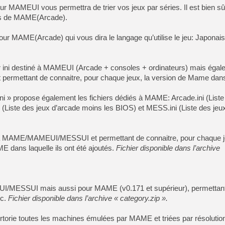
ur MAMEUI vous permettra de trier vos jeux par séries. Il est bien sû
ers de MAME(Arcade).
[Mo5] Deux inédits du Virtu
[GK] Le beat'em up The Walk
 pour MAME(Arcade) qui vous dira le langage qu’utilise le jeu: Japonais
[GK] Endless Legend 2 : enf
chier ini destiné à MAMEUI (Arcade + consoles + ordinateurs) mais éga
permettant de connaitre, pour chaque jeux, la version de Mame dans 
[LS] [PS5] Le WebKit Userl
.ini » propose également les fichiers dédiés à MAME: Arcade.ini (Liste
(Liste des jeux d’arcade moins les BIOS) et MESS.ini (Liste des jeu
[GK] Oubliez Crazy Taxi, S
[LS] [Switch] NSZ 5.0.0 es
 à MAME/MAMEUI/MESSUI et permettant de connaitre, pour chaque je
E dans laquelle ils ont été ajoutés.
Fichier disponible dans l’archive
[GK] No More Room in Hell 2
MEUI/MESSUI mais aussi pour MAME (v0.171 et supérieur), permettant
nc.
Fichier disponible dans l’archive « category.zip ».
pertorie toutes les machines émulées par MAME et triées par résolution