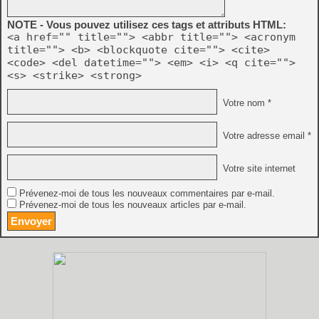
NOTE - Vous pouvez utilisez ces tags et attributs HTML:
<a href="" title=""> <abbr title=""> <acronym
title=""> <b> <blockquote cite=""> <cite>
<code> <del datetime=""> <em> <i> <q cite="">
<s> <strike> <strong>
Votre nom *
Votre adresse email *
Votre site internet
Prévenez-moi de tous les nouveaux commentaires par e-mail.
Prévenez-moi de tous les nouveaux articles par e-mail.