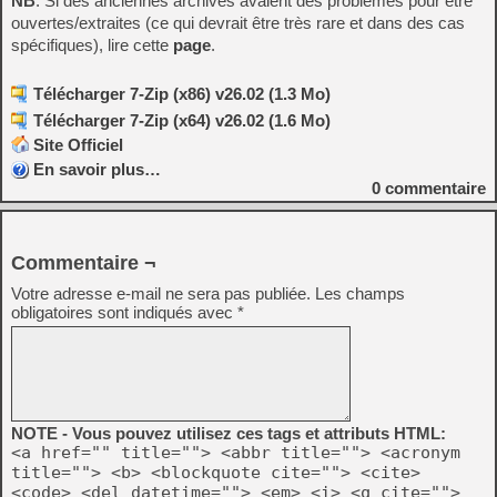
NB
: Si des anciennes archives avaient des problèmes pour être
ouvertes/extraites (ce qui devrait être très rare et dans des cas
spécifiques), lire cette
page
.
Télécharger 7-Zip (x86) v26.02 (1.3 Mo)
Télécharger 7-Zip (x64) v26.02 (1.6 Mo)
Site Officiel
En savoir plus…
0
commentaire
Commentaire ¬
Votre adresse e-mail ne sera pas publiée.
Les champs
obligatoires sont indiqués avec
*
NOTE - Vous pouvez utilisez ces tags et attributs HTML:
<a href="" title=""> <abbr title=""> <acronym
title=""> <b> <blockquote cite=""> <cite>
<code> <del datetime=""> <em> <i> <q cite="">