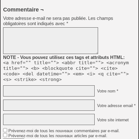
Commentaire ¬
Votre adresse e-mail ne sera pas publiée.
Les champs
obligatoires sont indiqués avec
*
NOTE - Vous pouvez utilisez ces tags et attributs HTML:
<a href="" title=""> <abbr title=""> <acronym
title=""> <b> <blockquote cite=""> <cite>
<code> <del datetime=""> <em> <i> <q cite="">
<s> <strike> <strong>
Votre nom *
Votre adresse email *
Votre site internet
Prévenez-moi de tous les nouveaux commentaires par e-mail.
Prévenez-moi de tous les nouveaux articles par e-mail.