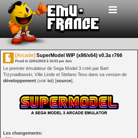
[Arcade]
SuperModel WIP (x86/x64) v0.3a r766
Posté le
22/01/2019
à
10:53
par Jets
Le premier émulateur de Sega Model 3 créé par Bart
Trzynadlowski, Ville Linde et Stefano Teso dans sa version de
développement
(voir
ici
) [
source
].
Les changements: