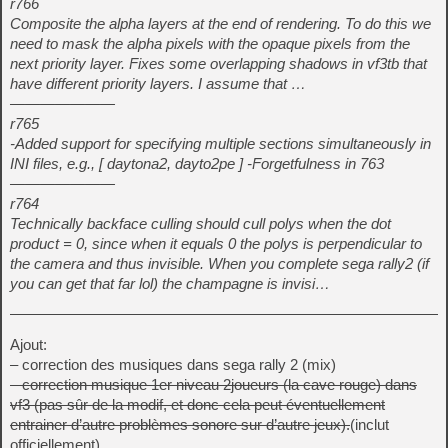
r766
Composite the alpha layers at the end of rendering. To do this we
need to mask the alpha pixels with the opaque pixels from the
next priority layer. Fixes some overlapping shadows in vf3tb that
have different priority layers. I assume that …
———————
r765
-Added support for specifying multiple sections simultaneously in
INI files, e.g., [ daytona2, dayto2pe ] -Forgetfulness in 763
———————
r764
Technically backface culling should cull polys when the dot
product = 0, since when it equals 0 the polys is perpendicular to
the camera and thus invisible. When you complete sega rally2 (if
you can get that far lol) the champagne is invisi…
Ajout:
– correction des musiques dans sega rally 2 (mix)
– correction musique 1er niveau 2joueurs (la cave rouge) dans
vf3 (pas sûr de la modif, et donc cela peut éventuellement
entrainer d’autre problèmes sonore sur d’autre jeux).
(inclut
officiellement)