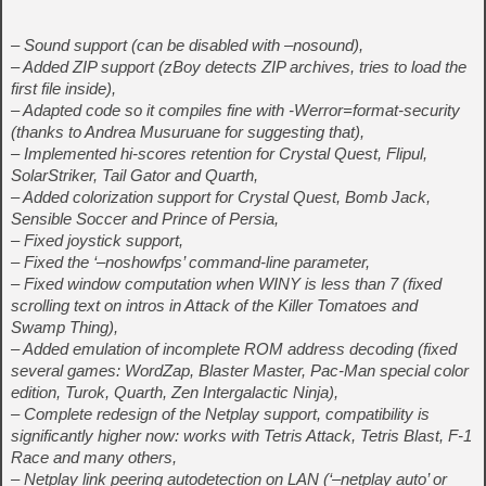
– Sound support (can be disabled with –nosound),
– Added ZIP support (zBoy detects ZIP archives, tries to load the
first file inside),
– Adapted code so it compiles fine with -Werror=format-security
(thanks to Andrea Musuruane for suggesting that),
– Implemented hi-scores retention for Crystal Quest, Flipul,
SolarStriker, Tail Gator and Quarth,
– Added colorization support for Crystal Quest, Bomb Jack,
Sensible Soccer and Prince of Persia,
– Fixed joystick support,
– Fixed the ‘–noshowfps’ command-line parameter,
– Fixed window computation when WINY is less than 7 (fixed
scrolling text on intros in Attack of the Killer Tomatoes and
Swamp Thing),
– Added emulation of incomplete ROM address decoding (fixed
several games: WordZap, Blaster Master, Pac-Man special color
edition, Turok, Quarth, Zen Intergalactic Ninja),
– Complete redesign of the Netplay support, compatibility is
significantly higher now: works with Tetris Attack, Tetris Blast, F-1
Race and many others,
– Netplay link peering autodetection on LAN (‘–netplay auto’ or