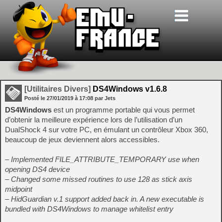
[Utilitaires Divers]
DS4Windows v1.6.8
Posté le
27/01/2019
à
17:08
par Jets
DS4Windows
est un programme portable qui vous permet
d’obtenir la meilleure expérience lors de l’utilisation d’un
DualShock 4 sur votre PC, en émulant un contrôleur Xbox 360,
beaucoup de jeux deviennent alors accessibles.
– Implemented FILE_ATTRIBUTE_TEMPORARY use when
opening DS4 device
– Changed some missed routines to use 128 as stick axis
midpoint
– HidGuardian v.1 support added back in. A new executable is
bundled with DS4Windows to manage whitelist entry