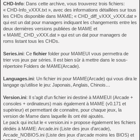
CHD-Info
: Dans cette archive, vous trouverez trois fichiers:
« CHD-Info_vXXX.txt », avec des informations détaillées sur tous
les CHDs disponible dans MAME; « CHD_diff_vXXX_vXXX.dat »
qui est un dat pour managers indiquant les changements entre les
deux dernières versions publiées de MAME et
« MAME_CHD_vXXX.dat » qui est un dat pour managers de
roms listant tous les CHDs.
Series.ini
: Ce
fichier
folder pour MAMEUI vous permettra de
trier vos jeux par séries. Il est bien sûr à mettre dans le sous-
répertoire Folders de MAME(Arcade).
Languages.ini
: Un fichier ini pour MAME(Arcade) qui vous dira le
langage qu’utilise le jeu: Japonais, Anglais, Chinois…
Version.ini
: Il s’agit d’un fichier ini destiné à MAMEUI (Arcade +
consoles + ordinateurs) mais également à MAME (v0.171 et
supérieur) et permettant de connaitre, pour chaque jeux, la
version de Mame dans laquelle ils ont été ajoutés.
Le pack qui inclut le « version.ini » propose également les fichiers
dédiés à MAME: Arcade.ini (Liste des jeux d’arcade),
Arcade_NOBIOS.ini (Liste des jeux d’arcade moins les BIOS) et