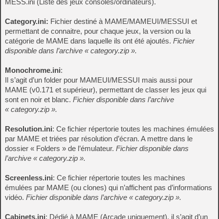
MESS.ini (Liste des jeux consoles/ordinateurs).
Category.ini:
Fichier destiné à MAME/MAMEUI/MESSUI et
permettant de connaitre, pour chaque jeux, la version ou la
catégorie de MAME dans laquelle ils ont été ajoutés.
Fichier
disponible dans l’archive « category.zip ».
Monochrome.ini
:
Il s’agit d’un folder pour MAMEUI/MESSUI mais aussi pour
MAME (v0.171 et supérieur), permettant de classer les jeux qui
sont en noir et blanc.
Fichier disponible dans l’archive
« category.zip ».
Resolution.ini
: Ce fichier répertorie toutes les machines émulées
par MAME et triées par résolution d’écran. A mettre dans le
dossier « Folders » de l’émulateur.
Fichier disponible dans
l’archive « category.zip ».
Screenless.ini
: Ce fichier répertorie toutes les machines
émulées par MAME (ou clones) qui n’affichent pas d’informations
vidéo.
Fichier disponible dans l’archive « category.zip ».
Cabinets.ini
: Dédié à MAME (Arcade uniquement), il s’agit d’un