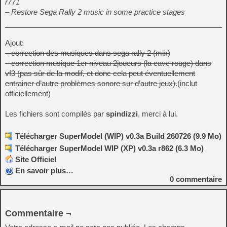
r771
– Restore Sega Rally 2 music in some practice stages
Ajout:
– correction des musiques dans sega rally 2 (mix)
– correction musique 1er niveau 2joueurs (la cave rouge) dans
vf3 (pas sûr de la modif, et donc cela peut éventuellement
entrainer d’autre problèmes sonore sur d’autre jeux).
(inclut
officiellement)
Les fichiers sont compilés par
spindizzi
, merci à lui.
Télécharger SuperModel (WIP) v0.3a Build 260726 (9.9 Mo)
Télécharger SuperModel WIP (XP) v0.3a r862 (6.3 Mo)
Site Officiel
En savoir plus…
0
commentaire
Commentaire ¬