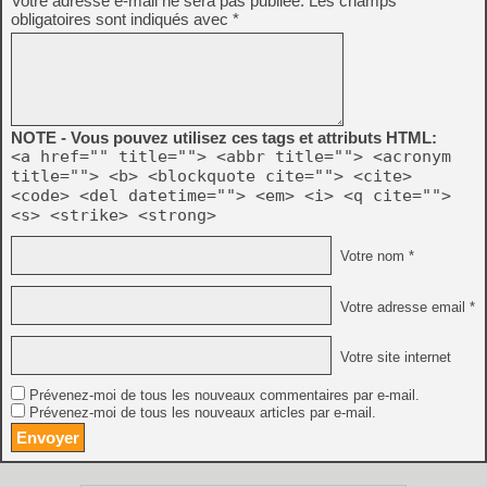
Votre adresse e-mail ne sera pas publiée.
Les champs
obligatoires sont indiqués avec
*
NOTE - Vous pouvez utilisez ces tags et attributs HTML:
<a href="" title=""> <abbr title=""> <acronym
title=""> <b> <blockquote cite=""> <cite>
<code> <del datetime=""> <em> <i> <q cite="">
<s> <strike> <strong>
Votre nom *
Votre adresse email *
Votre site internet
Prévenez-moi de tous les nouveaux commentaires par e-mail.
Prévenez-moi de tous les nouveaux articles par e-mail.