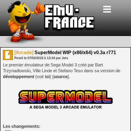
[Arcade]
SuperModel WIP (x86/x64) v0.3a r771
Posté le
07/02/2019
à
13:34
par Jets
Le premier émulateur de Sega Model 3 créé par Bart
Trzynadlowski, Ville Linde et Stefano Teso dans sa version de
développement
(voir
ici
) [
source
].
Les changements: