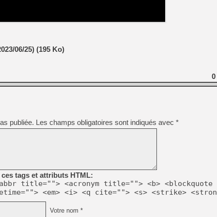
[LS] [PS5] Le WebKit Userl
[GK] Oubliez Crazy Taxi, S
2023/06/25) (195 Ko)
[LS] [Switch] NSZ 5.0.0 es
0
[GK] No More Room in Hell 2
[GK] Un chatbot Atelier Ryz
[GK] Mémoire cash - Splatte
[GK] Nvidia : le prix des 
[GK] Suikoden Star Leap : 
as publiée.
Les champs obligatoires sont indiqués avec
*
[Mo5] La mini borne d’arc
[GK] Pourquoi Marvel Tokon 
ces tags et attributs HTML:
abbr title=""> <acronym title=""> <b> <blockquote 
etime=""> <em> <i> <q cite=""> <s> <strike> <stron
Votre nom *