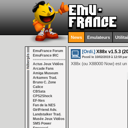
News
Emulateurs
Utilita
EmuFrance Forum
[Ordi.]
X88x v1.5.3 (20
EmuFrance IRC
Posté le
10/02/2019
à
12:59
par
===================
X88x (ou X88000 Now) est un 
Actus Jeux Vidéos
Arcade Fans
Amiga Museum
Arkames Trad.
Bruno C. Zone
Calice
CBSata
CPS2Shock
EF-Nes
Fan de la NES
GirlFriend Adv.
Landstalker Trad.
Musée Jeux Vidéos
SMS Power