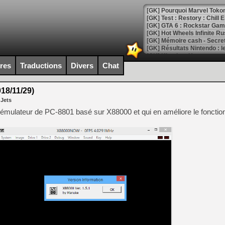
[GK] Test : Restory : Chill
[GK] GTA 6 : Rockstar Games
[GK] Hot Wheels Infinite Rus
[GK] Mémoire cash - Secret 
[GK] Résultats Nintendo : 
[GK] Déjà des dégraissage
ires
Traductions
Divers
Chat
[Mo5] Brickboy cherche à r
[GK] Minecraft et ses « Gra
18/11/29)
[GK] Beast of Reincarnation
 Jets
[GK] Ubisoft : fin de parti
[GK] Mémoire cash - Metroid
émulateur de PC-8801 basé sur X88000 et qui en améliore le foncti
[GK] Dan Houser (GTA) défe
[GK] Comment EA Sports FC
[GK] Crimson Moon : un Dark
[GK] Isle of Reveries : le j
[GK] Moonlighter 2 : The En
[GK] Capcom relance Monste
[Mo5] Deux inédits du Virtu
[GK] Le beat'em up The Walk
[GK] Endless Legend 2 : enf