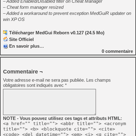
– Added Enabled/Disabled filter on Cheat Manager
– Cheat form manager resized
– Added a workaround to prevent exception MedGuiR updater on
win XP OS
Télécharger MedGui Reborn v0.127 (24.5 Mo)
Site Officiel
En savoir plus…
0
commentaire
Commentaire ¬
Votre adresse e-mail ne sera pas publiée.
Les champs
obligatoires sont indiqués avec
*
NOTE - Vous pouvez utilisez ces tags et attributs HTML:
<a href="" title=""> <abbr title=""> <acronym
title=""> <b> <blockquote cite=""> <cite>
<code> <del datetime=""> <em> <i> <q cite="">