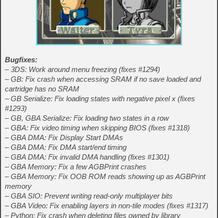
Bugfixes:
– 3DS: Work around menu freezing (fixes #1294)
– GB: Fix crash when accessing SRAM if no save loaded and
cartridge has no SRAM
– GB Serialize: Fix loading states with negative pixel x (fixes
#1293)
– GB, GBA Serialize: Fix loading two states in a row
– GBA: Fix video timing when skipping BIOS (fixes #1318)
– GBA DMA: Fix Display Start DMAs
– GBA DMA: Fix DMA start/end timing
– GBA DMA: Fix invalid DMA handling (fixes #1301)
– GBA Memory: Fix a few AGBPrint crashes
– GBA Memory: Fix OOB ROM reads showing up as AGBPrint
memory
– GBA SIO: Prevent writing read-only multiplayer bits
– GBA Video: Fix enabling layers in non-tile modes (fixes #1317)
– Python: Fix crash when deleting files owned by library