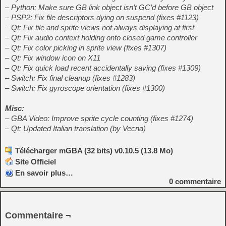
– Python: Make sure GB link object isn’t GC’d before GB object
– PSP2: Fix file descriptors dying on suspend (fixes #1123)
– Qt: Fix tile and sprite views not always displaying at first
– Qt: Fix audio context holding onto closed game controller
– Qt: Fix color picking in sprite view (fixes #1307)
– Qt: Fix window icon on X11
– Qt: Fix quick load recent accidentally saving (fixes #1309)
– Switch: Fix final cleanup (fixes #1283)
– Switch: Fix gyroscope orientation (fixes #1300)
Misc:
– GBA Video: Improve sprite cycle counting (fixes #1274)
– Qt: Updated Italian translation (by Vecna)
Télécharger mGBA (32 bits) v0.10.5 (13.8 Mo)
Site Officiel
En savoir plus…
0
commentaire
Commentaire ¬