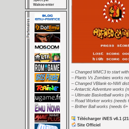
Speccyal
Wakoo-enter
– Changed MMC3 to start with
– Plants Vs Zombies works n
– Changed VBlank-to-NMI dista
– Antarctic Adventure works (
– Ultimate Basketball works (
– Road Worker works (needs 6
– Brither Ball works (needs 6
Télécharger iNES v6.1 (21
Site Officiel