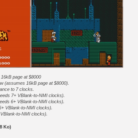
[Mo5] Deux inédits du Virtu
[GK] Le beat'em up The Walk
[GK] Endless Legend 2 : enf
[LS] [PS5] Le WebKit Userl
[GK] Oubliez Crazy Taxi, S
 16kB page at $8000
[LS] [Switch] NSZ 5.0.0 es
ow (assumes 16kB page at $8000).
nce to 7 clocks.
[GK] No More Room in Hell 2
needs 7+ VBlank-to-NMI clocks).
needs 6+ VBlank-to-NMI clocks).
+ VBlank-to-NMI clocks).
+ VBlank-to-NMI clocks).
8 Ko)