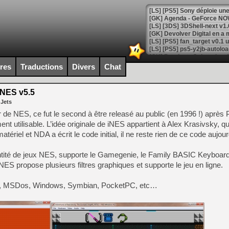
[GK] Agenda - GeForce NOW
[GK] Devolver Digital en a 
[LS] [PS5] ps5-y2jb-autolo
[GK] Pourquoi Marvel Tokon 
ires
Traductions
Divers
Chat
[GK] Test : Restory : Chill
[GK] GTA 6 : Rockstar Games
[GK] Hot Wheels Infinite Rus
NES v5.5
[GK] Mémoire cash - Secret 
 Jets
[GK] Résultats Nintendo : 
ur de NES, ce fut le second à être releasé au public (en 1996 !) aprè
[GK] Déjà des dégraissage
ment utilisable. L’idée originale de iNES appartient à Alex Krasivsky, qu
tériel et NDA a écrit le code initial, il ne reste rien de ce code aujour
[Mo5] Brickboy cherche à r
[GK] Minecraft et ses « Gra
ité de jeux NES, supporte le Gamegenie, le Family BASIC Keyboard,
[GK] Beast of Reincarnation
 propose plusieurs filtres graphiques et supporte le jeu en ligne.
[GK] Ubisoft : fin de parti
[GK] Mémoire cash - Metroid
[GK] Dan Houser (GTA) défe
cOS, MSDos, Windows, Symbian, PocketPC, etc…
[GK] Comment EA Sports FC
[GK] Crimson Moon : un Dark
[GK] Isle of Reveries : le j
[GK] Moonlighter 2 : The En
[GK] Capcom relance Monste