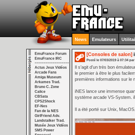
News
Emulateurs
Utilita
EmuFrance Forum
[Consoles de salon]
i
EmuFrance IRC
Posté le
07/03/2019
à
07:34
par
===================
Il s’agit d’un très bon émulate
Actus Jeux Vidéos
Arcade Fans
le premier à être le plus facile
Amiga Museum
premières informations sur le ma
Arkames Trad.
Bruno C. Zone
iNES lance une immense quant
Calice
CBSata
système arcade VS-System. iNES
CPS2Shock
EF-Nes
Il a été porté sur Unix, Ma
Fan de la NES
GirlFriend Adv.
Landstalker Trad.
Musée Jeux Vidéos
SMS Power