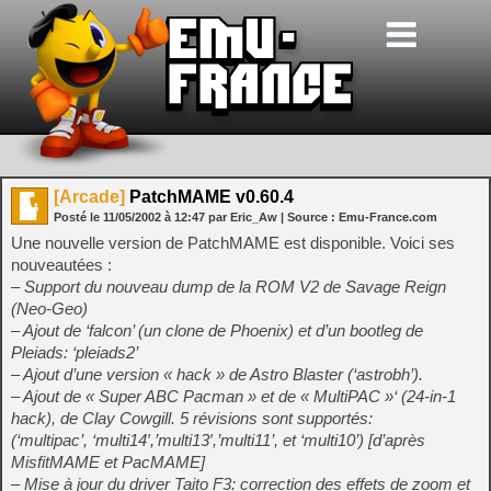
[Arcade]
PatchMAME v0.60.4
Posté le
11/05/2002
à
12:47
par Eric_Aw
| Source :
Emu-France.com
Une nouvelle version de PatchMAME est disponible. Voici ses
nouveautées :
– Support du nouveau dump de la ROM V2 de Savage Reign
(Neo-Geo)
– Ajout de ‘falcon’ (un clone de Phoenix) et d’un bootleg de
Pleiads: ‘pleiads2’
– Ajout d’une version « hack » de Astro Blaster (‘astrobh’).
– Ajout de « Super ABC Pacman » et de « MultiPAC »‘ (24-in-1
hack), de Clay Cowgill. 5 révisions sont supportés:
(‘multipac’, ‘multi14′,’multi13′,’multi11’, et ‘multi10’) [d’après
MisfitMAME et PacMAME]
– Mise à jour du driver Taito F3: correction des effets de zoom et