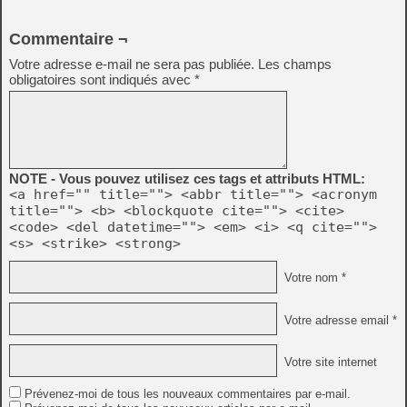
Commentaire ¬
Votre adresse e-mail ne sera pas publiée.
Les champs
obligatoires sont indiqués avec
*
NOTE - Vous pouvez utilisez ces tags et attributs HTML:
<a href="" title=""> <abbr title=""> <acronym
title=""> <b> <blockquote cite=""> <cite>
<code> <del datetime=""> <em> <i> <q cite="">
<s> <strike> <strong>
Votre nom *
Votre adresse email *
Votre site internet
Prévenez-moi de tous les nouveaux commentaires par e-mail.