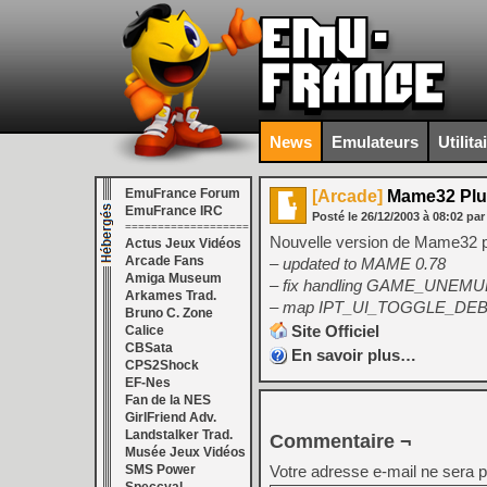
News
Emulateurs
Utilita
EmuFrance Forum
[Arcade]
Mame32 Plu
EmuFrance IRC
Posté le
26/12/2003
à
08:02
par
===================
Nouvelle version de Mame32 plu
Actus Jeux Vidéos
Arcade Fans
– updated to MAME 0.78
Amiga Museum
– fix handling GAME_UNEM
Arkames Trad.
– map IPT_UI_TOGGLE_DEBUG
Bruno C. Zone
Site Officiel
Calice
CBSata
En savoir plus…
CPS2Shock
EF-Nes
Fan de la NES
GirlFriend Adv.
Landstalker Trad.
Commentaire ¬
Musée Jeux Vidéos
SMS Power
Votre adresse e-mail ne sera p