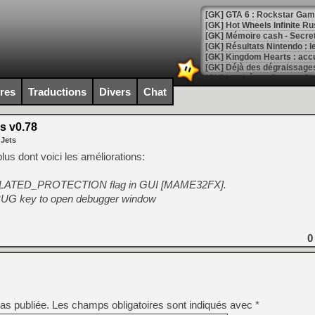
[GK] GTA 6 : Rockstar Games
[GK] Hot Wheels Infinite Rus
[GK] Mémoire cash - Secret 
[GK] Résultats Nintendo : 
[GK] Déjà des dégraissage
[Mo5] Brickboy cherche à r
ires
Traductions
Divers
Chat
[GK] Minecraft et ses « Gra
[GK] Beast of Reincarnation
s v0.78
[GK] Ubisoft : fin de parti
 Jets
[GK] Mémoire cash - Metroid
[GK] Dan Houser (GTA) défe
s dont voici les améliorations:
[GK] Comment EA Sports FC
[GK] Crimson Moon : un Dark
ULATED_PROTECTION flag in GUI [MAME32FX].
[GK] Isle of Reveries : le j
[GK] Moonlighter 2 : The En
 key to open debugger window
[GK] Capcom relance Monste
0
[Mo5] Deux inédits du Virtu
[GK] Le beat'em up The Walk
[GK] Endless Legend 2 : enf
as publiée.
Les champs obligatoires sont indiqués avec
*