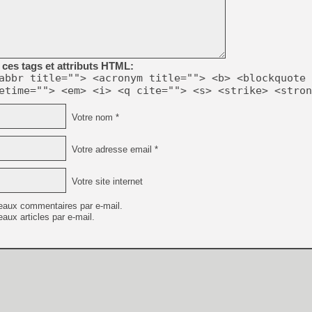
[LS] [PS5] Le WebKit Userl
[GK] Oubliez Crazy Taxi, S
ces tags et attributs HTML:
abbr title=""> <acronym title=""> <b> <blockquote 
[LS] [Switch] NSZ 5.0.0 es
etime=""> <em> <i> <q cite=""> <s> <strike> <stron
[GK] No More Room in Hell 2
Votre nom *
[GK] Un chatbot Atelier Ryz
[GK] Mémoire cash - Splatte
Votre adresse email *
[GK] Nvidia : le prix des 
[GK] Suikoden Star Leap : 
Votre site internet
[Mo5] La mini borne d’arc
[GK] Pourquoi Marvel Tokon 
eaux commentaires par e-mail.
[GK] Test : Restory : Chill
aux articles par e-mail.