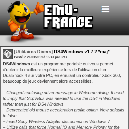
[Utilitaires Divers]
DS4Windows v1.7.2 *maj*
Posté le
21/03/2019
à
15:41
par Jets
DS4Windows
est un programme portable qui vous permet
d’obtenir la meilleure expérience lors de l’utilisation d’un
DualShock 4 sur votre PC, en émulant un contrôleur Xbox 360,
beaucoup de jeux deviennent alors accessibles.
– Changed confusing driver message in Welcome dialog. It used
to imply that ScpVBus was needed to use the DS4 in Windows
rather than just for DS4Windows
– Deprecated old mouse acceleration profile option. Now defaults
to false
– Fixed Sony Wireless Adapter disconnect on Windows 7
– Utilize calls that force Normal IO and Memory Priority for the