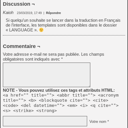
Discussion ¬
Kaioh
23/03/2019, 17:49
|
Répondre
Si quelqu’un souhaite se lancer dans la traduction en Français
de l’interface, les templates sont disponibles dans le dossier
« LANGUAGE ».
Commentaire ¬
Votre adresse e-mail ne sera pas publiée.
Les champs
obligatoires sont indiqués avec
*
NOTE - Vous pouvez utilisez ces tags et attributs HTML:
<a href="" title=""> <abbr title=""> <acronym
title=""> <b> <blockquote cite=""> <cite>
<code> <del datetime=""> <em> <i> <q cite="">
<s> <strike> <strong>
Votre nom *