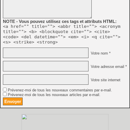
NOTE - Vous pouvez utilisez ces tags et attributs HTML:
<a href="" title=""> <abbr title=""> <acronym
title=""> <b> <blockquote cite=""> <cite>
<code> <del datetime=""> <em> <i> <q cite="">
<s> <strike> <strong>
Votre nom *
Votre adresse email *
Votre site internet
Prévenez-moi de tous les nouveaux commentaires par e-mail.
Prévenez-moi de tous les nouveaux articles par e-mail.