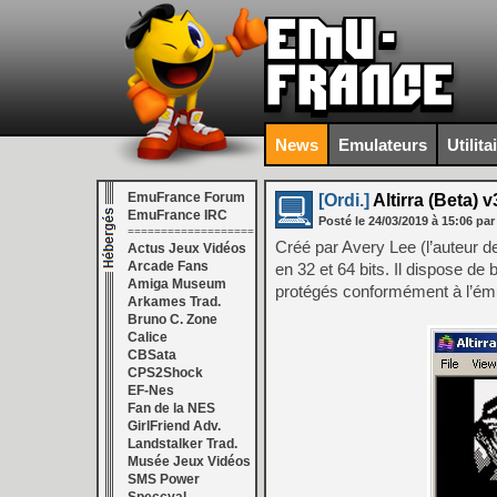
News
Emulateurs
Utilita
EmuFrance Forum
[Ordi.]
Altirra (Beta) v
EmuFrance IRC
Posté le
24/03/2019
à
15:06
par
===================
Créé par Avery Lee (l’auteur 
Actus Jeux Vidéos
Arcade Fans
en 32 et 64 bits. Il dispose de
Amiga Museum
protégés conformément à l’émul
Arkames Trad.
Bruno C. Zone
Calice
CBSata
CPS2Shock
EF-Nes
Fan de la NES
GirlFriend Adv.
Landstalker Trad.
Musée Jeux Vidéos
SMS Power