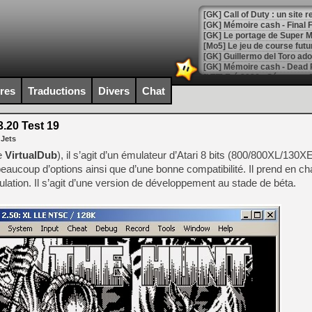
[GK] Le portage de Super M
[Mo5] Le jeu de course fut
[GK] Guillermo del Toro ado
[LTF] Eté 2026 - Séquence 
ires
Traductions
Divers
Chat
[GK] Mistfall Hunter : déjà 
[GK] Wo Long 2 évolue avec
[GK] Crossfire : un TPS à 100
3.20 Test 19
[LS] [PS5] Premiers signes 
 Jets
de
VirtualDub
), il s’agit d’un émulateur d’Atari 8 bits (800/800XL/130X
 beaucoup d’options ainsi que d’une bonne compatibilité. Il prend en ch
ation. Il s’agit d’une version de développement au stade de béta.
[Mo5] DOOM arrive en cart
[GK] Bethesda fête les 30 
[GK] Roblox : l'action en B
[GK] Agenda - GeForce NOW
[GK] Devolver Digital en a 
[LS] [PS5] ps5-y2jb-autolo