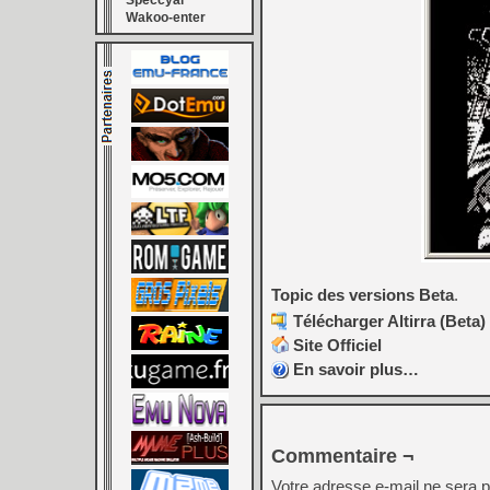
Speccyal
Wakoo-enter
Topic des versions Beta
.
Télécharger Altirra (Beta)
Site Officiel
En savoir plus…
Commentaire ¬
Votre adresse e-mail ne sera p