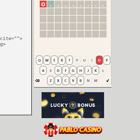
cite="">
g>