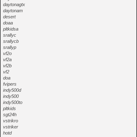
daytonagtx
daytonam
desert
doaa
pltkidsa
srallyc
srallycb
srallyp
vf2o
vf2a
vf2b
vf2
doa
fvipers
indy500d
indy500
indy500to
pltkids
sgt24h
vstrikro
vstriker
hotd