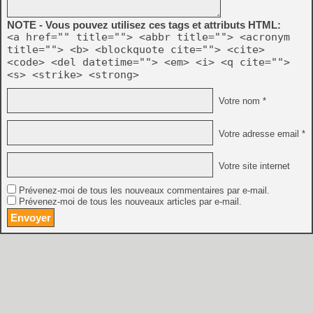
NOTE - Vous pouvez utilisez ces tags et attributs HTML:
<a href="" title=""> <abbr title=""> <acronym
title=""> <b> <blockquote cite=""> <cite>
<code> <del datetime=""> <em> <i> <q cite="">
<s> <strike> <strong>
Votre nom *
Votre adresse email *
Votre site internet
Prévenez-moi de tous les nouveaux commentaires par e-mail.
Prévenez-moi de tous les nouveaux articles par e-mail.