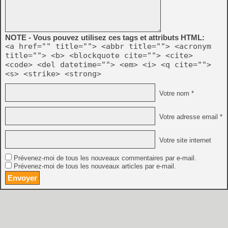
NOTE - Vous pouvez utilisez ces tags et attributs HTML:
<a href="" title=""> <abbr title=""> <acronym
title=""> <b> <blockquote cite=""> <cite>
<code> <del datetime=""> <em> <i> <q cite="">
<s> <strike> <strong>
Votre nom *
Votre adresse email *
Votre site internet
Prévenez-moi de tous les nouveaux commentaires par e-mail.
Prévenez-moi de tous les nouveaux articles par e-mail.