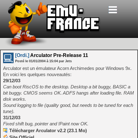
[Ordi.]
Arculator Pre-Release 11
Posté le
01/01/2004
à
15:04
par Jets
Arculator est un émulateur Acorn Archimedes pour Windows 9x.
En voici les quelques nouveautés:
29/12/03
Can boot RiscOS to the desktop. Desktop a bit buggy, BASIC a
bit buggy. CMOS seems OK. ADFS hangs after loading file. RAM
disk works.
Sound logging to file (quality good, but needs to be tuned for each
tune).
31/12/03
Fixed shift bug, pointer and !Paint now OK.
Télécharger Arculator v2.2 (23.1 Mo)
Site Officiel